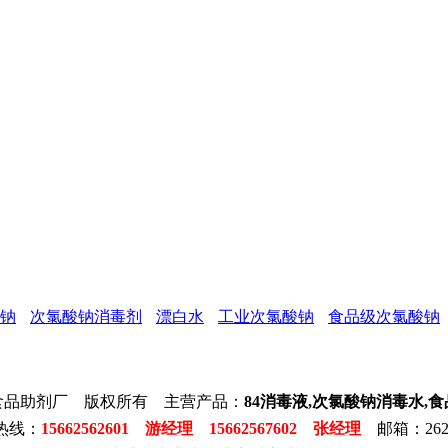
钠
次氯酸钠消毒剂
漂白水
工业次氯酸钠
食品级次氯酸钠
食品助剂厂 版权所有 主营产品：
84消毒液,次氯酸钠消毒水,
热线：
15662562601 游经理 15662567602 张经理
邮箱：2623