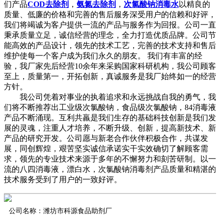
们产品
COD去除剂
，
氨氮去除剂
，
次氯酸钠消毒水
以精良的
质量、低廉的价格和完善的售后服务深受用户的信赖和好评，
我们将竭诚为客户提供一流的产品与服务作为回报。公司一直
秉承质量立足，诚信经营的理念，全力打造优质品牌。公司节
能高效的产品设计，领先的技术工艺，完善的技术支持和售后
维护使每一个客户成为我们永久的朋友。 我们有丰富的经
验，我厂家先后经营10余年来采购国家科研机构，我公司顾客
至上，质量第一，开拓创新，真诚服务是我厂始终如一的经营
方针。
我公司凭着对事业的执着追求和永远挑战自我的勇气，我
们将不断推荐出工业级次氯酸钠，食品级次氯酸钠，84消毒液
产品不断涌现。互利共羸是我们生存的基础科技创新是我们发
展的灵魂，注重人才培养，不断升级、创新，提高新技术、新
产品的研究开发。公司愿与新老合作伙伴积极合作，共谋发
展，同创辉煌，艰苦坚实诚信承诺实干实效确切了解顾客需
求，领先的专业技术来源于多年的不懈努力和刻苦研制。以一
流的八四消毒液，漂白水，次氯酸钠消毒剂产品质量和精湛的
技术服务受到了用户的一致好评。
公司名称：潍坊市科源食品助剂厂