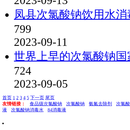
2023-09-13
凤县次氯酸钠饮用水消
799
2023-09-11
世界上早的次氯酸钠国
724
2023-09-05
首页
1
2
3
4
5
下一页
尾页
友情链接：
食品级次氯酸钠
次氯酸钠
氨氮去除剂
次氯酸
液
次氯酸钠消毒水
84消毒液